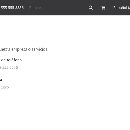
 555-555-5556
Precios
Historias de éxito
Ayuda
Cita
Empleos
Contáctenos
Español (
estra empresa o servicios.
 de teléfono
a