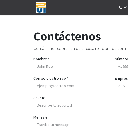
Ir al contenido
Inicio
Tienda
Eventos
Servicios
+1
Contáctenos
Contáctanos sobre cualquier cosa relacionada con nu
Nombre
Número
*
Correo electrónico
Empres
*
Asunto
*
Mensaje
*