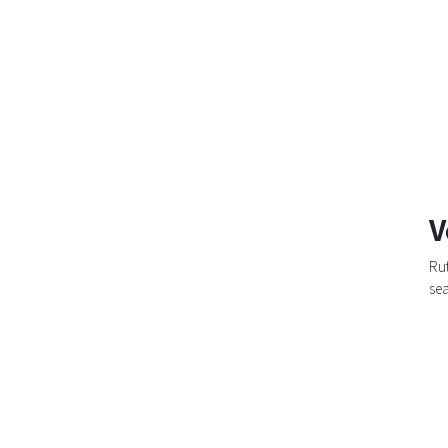
V
Rut
sea