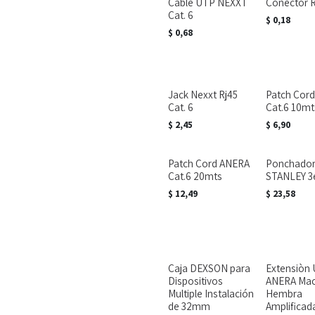
Cable UTP NEXXT
Conector R
Cat. 6
$
0,18
$
0,68
Jack Nexxt Rj45
Patch Cor
Cat. 6
Cat.6 10mt
$
2,45
$
6,90
Patch Cord ANERA
Ponchado
Cat.6 20mts
STANLEY 3
$
12,49
$
23,58
Caja DEXSON para
Extensiòn 
Dispositivos
ANERA Mac
Multiple Instalación
Hembra
de 32mm
Amplificad