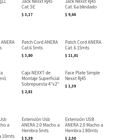
j11
Jack Nexxt Rj45
Jack Nexxt Rj45
Cat. 5E
Cat. 6a blindado
$
3,17
$
9,66
d ANERA
Patch Cord ANERA
Patch Cord ANERA
s
Cat.6 5mts
Cat. 6 15mts
$
3,80
$
11,01
ra
Caja NEXXT de
Face Plate Simple
en1
Montaje Superficial
Nexxt Rj45
Sobrepuesta 4"x2"
$
1,39
$
2,81
Usb
Extensiòn Usb
Extensión USB
ho a
ANERA 2.0 Macho a
ANERA 2.0 Macho a
Hembra 5mts
Hembra 1.80mts
a 10mts
$
5,39
$
2,50