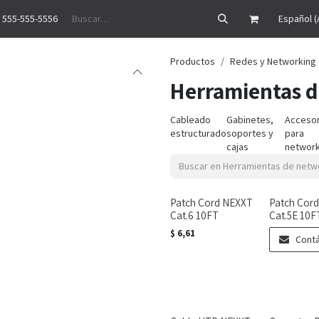
 555-555-5556
Precios
Historias de éxito
Ayuda
Cita
Empleos
Contáctenos
Español (
Productos
Redes y Networking
Herramientas 
Cableado
Gabinetes,
Accesor
estructurado
soportes y
para
cajas
network
Patch Cord NEXXT
Patch Cord
Cat.6 10FT
Cat.5E 10F
$
6,61
Cont