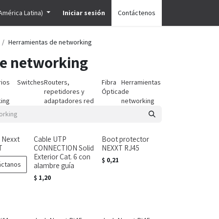
América Latina)
Iniciar sesión
Contáctenos
Herramientas de networking
de networking
ios
Switches
Routers,
Fibra
Herramientas
repetidores y
Óptica
de
ing
adaptadores red
networking
 Nexxt
Cable UTP
Boot protector
T
CONNECTION Solid
NEXXT RJ45
Exterior Cat. 6 con
$
0,21
áctanos
alambre guía
$
1,20