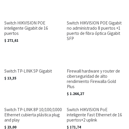
Switch HIKVISION POE
Switch HIKVISION POE Gigabit
inteligente Gigabit de 16
no administrado 8 puertos +1
puertos
puerto de fibra óptica Gigabit
SFP
$
271,61
Switch TP-LINK 5P Gigabit
Firewall hardware y router de
ciberseguridad de alto
$
13,35
rendimiento Firewalla Gold
Plus
$
1.266,27
Switch TP-LINK 8P 10/100/1000
Switch HIKVISION PoE
Ethernet cubierta plástica plug
inteligente Fast Ethernet de 16
and play
puertos+2 uplink
$
23,00
$
171,74