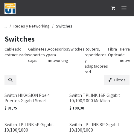
Ir al contenido
...
Redes y Networking
Switches
Switches
Cableado
Gabinetes,
Accesorios
Switches
Routers,
Fibra
Herram
estructurado
soportes y
para
repetidores
Óptica
de
cajas
networking
y
networ
adaptadores
red
Filtros
Switch HIKVISION Poe 4
Switch TPLINK 16P Gigabit
Puertos Gigabit Smart
10/100/1000 Metálico
$
81,75
$
100,30
Switch TP-LINK 5P Gigabit
Switch TP-LINK 8P Gigabit
10/100/1000
10/100/1000