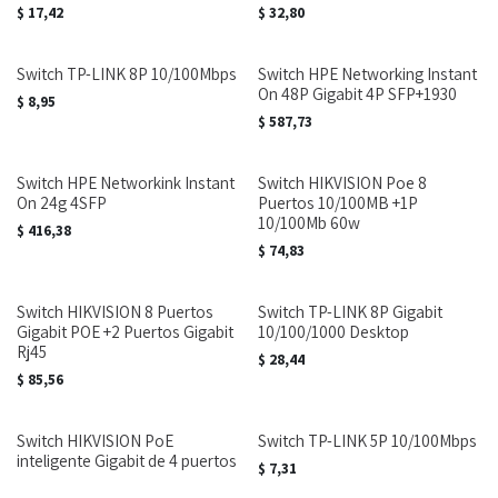
$
17,42
$
32,80
Switch TP-LINK 8P 10/100Mbps
Switch HPE Networking Instant
On 48P Gigabit 4P SFP+1930
$
8,95
$
587,73
Switch HPE Networkink Instant
Switch HIKVISION Poe 8
On 24g 4SFP
Puertos 10/100MB +1P
10/100Mb 60w
$
416,38
$
74,83
Switch HIKVISION 8 Puertos
Switch TP-LINK 8P Gigabit
Gigabit POE +2 Puertos Gigabit
10/100/1000 Desktop
Rj45
$
28,44
$
85,56
Switch HIKVISION PoE
Switch TP-LINK 5P 10/100Mbps
inteligente Gigabit de 4 puertos
$
7,31