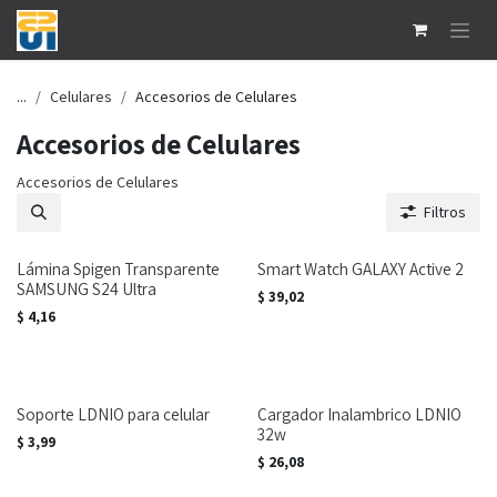
Ir al contenido
...
Celulares
Accesorios de Celulares
Accesorios de Celulares
Accesorios de Celulares
Filtros
Lámina Spigen Transparente
Smart Watch GALAXY Active 2
SAMSUNG S24 Ultra
$
39,02
$
4,16
Soporte LDNIO para celular
Cargador Inalambrico LDNIO
32w
$
3,99
$
26,08