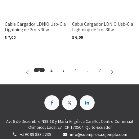
Cable Cargador LDNIO Usb-C a
Cable Cargador LDNIO Usb-C a
Lightning de 2mts 30w
Lightning de 1mt 30w
$
7,00
$
6,00
1
2
3
4
…
7
Av. 6 de Diciembre N38-18 y María Angélica Carrillo, Centro Comercial
Olímpico, Local 27. CP 170504. Quito-Ecuador
+593 99 833 5239
info@suempresa.ejemplo.com