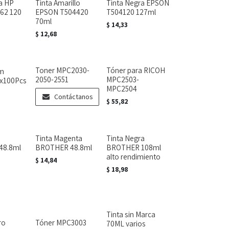
a HP
Tinta Amarillo
Tinta Negra EPSON
62 120
EPSON T504420
T504120 127ml
70ml
$
14,33
$
12,68
Toner MPC2030-
Tóner para RICOH
m
2050-2551
MPC2503-
 x100Pcs
MPC2504
Contáctanos
$
55,82
Tinta Magenta
Tinta Negra
48.8ml
BROTHER 48.8ml
BROTHER 108ml
alto rendimiento
$
14,84
$
18,98
Tinta sin Marca
ro
Tóner MPC3003
70ML varios