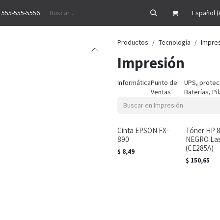
 555-555-5556
Precios
Historias de éxito
Ayuda
Cita
Empleos
Contáctenos
Español (
Productos
Tecnología
Impre
Impresión
Informática
Punto de
UPS, protec
Ventas
Baterías, Pi
Cinta EPSON FX-
Tóner HP 
890
NEGRO Las
(CE285A)
$
8,49
$
150,65