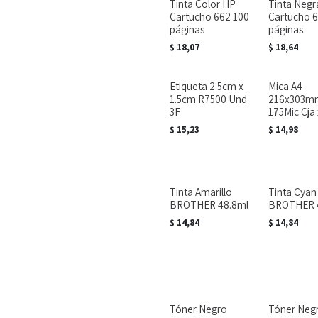
Tinta Color HP
Tinta Negr
Cartucho 662 100
Cartucho 6
páginas
páginas
$
18,07
$
18,64
Etiqueta 2.5cm x
Mica A4
1.5cm R7500 Und
216x303m
3F
175Mic Cja
$
15,23
$
14,98
Tinta Amarillo
Tinta Cyan
BROTHER 48.8ml
BROTHER 
$
14,84
$
14,84
Tóner Negro
Tóner Neg