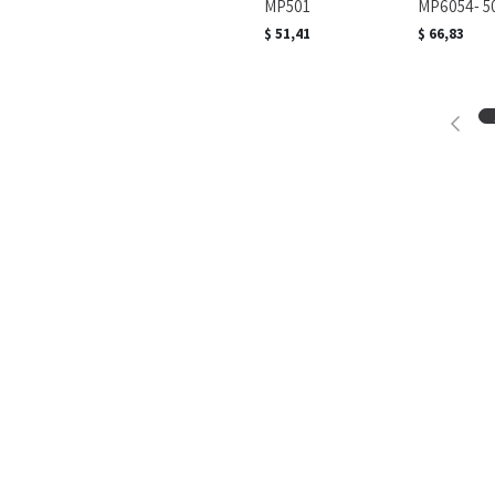
MP501
MP6054- 5
$
51,41
$
66,83