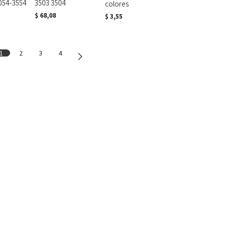
054-3554
3503 3504
colores
$
68,08
$
3,55
1
2
3
4