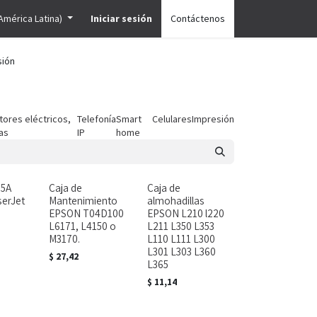
América Latina)
Iniciar sesión
Contáctenos
sión
tores eléctricos,
Telefonía
Smart
Celulares
Impresión
las
IP
home
85A
Caja de
Caja de
erJet
Mantenimiento
almohadillas
EPSON T04D100
EPSON L210 l220
L6171, L4150 o
L211 L350 L353
M3170.
L110 L111 L300
L301 L303 L360
$
27,42
L365
$
11,14