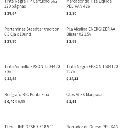
Tinta Negra HP Cartucho 662
Marcador de Tiza Líquida
120 páginas
PELIKAN 426
$
18,64
$
1,20
Portaminas Staedtler tradition
Pila Alkalina ENERGIZER AA
0.5 Cja x 10und
Blister X2 1.5v
$
17,80
$
2,68
Tinta Amarillo EPSON T504420
Tinta Negra EPSON T504120
70ml
127ml
$
12,68
$
14,33
Bolígrafo BIC Punta Fina
Clips ALEX Mariposa
$
0,40
$
0,55
$
1,99
Tijera LINE-DESK 7.5" 8.5´´
Borrador de Queso PELIKAN