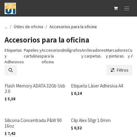
Ir al contenido
...
Útiles de oficina
Accesorios para la oficina
Accesorios para la oficina
Etiquetas
Papeles y
Accesorios
Bolígrafos
Archivadores
Marcadores
Cuad
y
cartulinas
para la
y carpetas
y pinturas
y Ag
Adhesivos
oficina
Filtros
Flash Memory ADATA 32Gb Usb
Etiqueta Làser Adhesiva A4
2.0
$
0,14
$
5,38
Silicona Concentrada P&W 90
Clip Alex 50gr 1.0mm
16oz
$
0,52
$
7,42