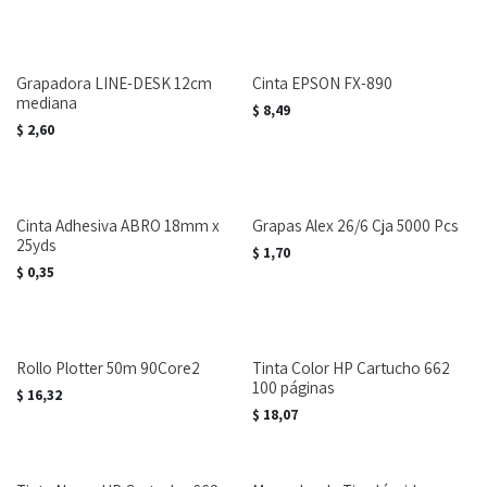
Grapadora LINE-DESK 12cm
Cinta EPSON FX-890
mediana
$
8,49
$
2,60
Cinta Adhesiva ABRO 18mm x
Grapas Alex 26/6 Cja 5000 Pcs
25yds
$
1,70
$
0,35
Rollo Plotter 50m 90Core2
Tinta Color HP Cartucho 662
100 páginas
$
16,32
$
18,07