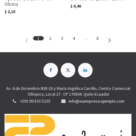
Oficina
$
0,40
$
2,10
1
2
3
4
…
8
Av. 6 de Diciembre N38-18 y María Angélica Carrillo, Centro Comercial
Olímpico, Local 27. CP 170504. Quito-Ecuador
+593 99 833 5239
info@suempresa.ejemplo.com