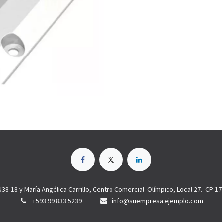
N38-18 y María Angélica Carrillo, Centro Comercial Olímpico, Local 27. CP 1
+593 99 833 5239
info@suempresa.ejemplo.com