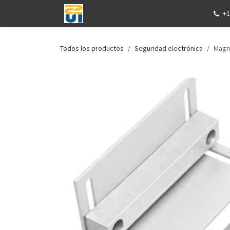
Ir al contenido
Inicio
Tienda
Eventos
Servicios
+1
Todos los productos
Seguridad electrónica
Magné