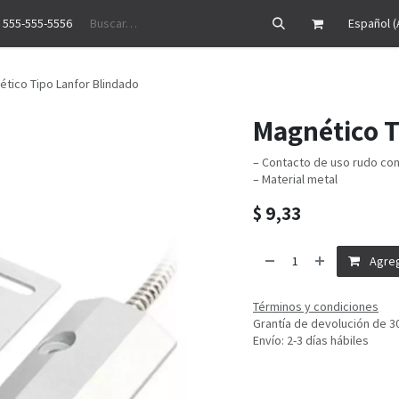
 555-555-5556
Precios
Historias de éxito
Ayuda
Cita
Empleos
Contáctenos
Español (
tico Tipo Lanfor Blindado
Magnético T
– Contacto de uso rudo co
– Material metal
$
9,33
Agreg
Términos y condiciones
Grantía de devolución de 3
Envío: 2-3 días hábiles