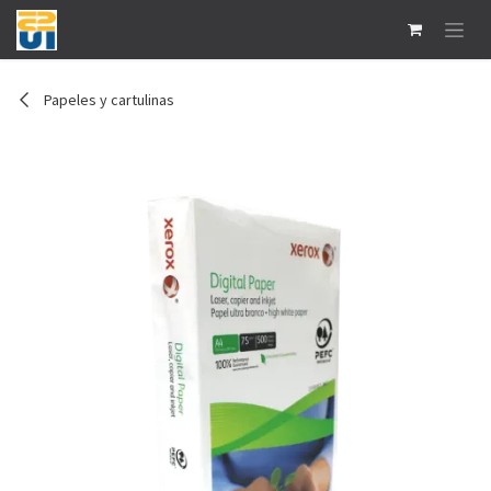
Ir al contenido
Papeles y cartulinas