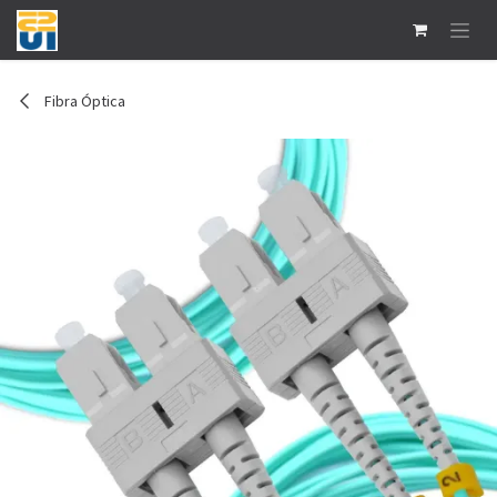
Ir al contenido
Fibra Óptica