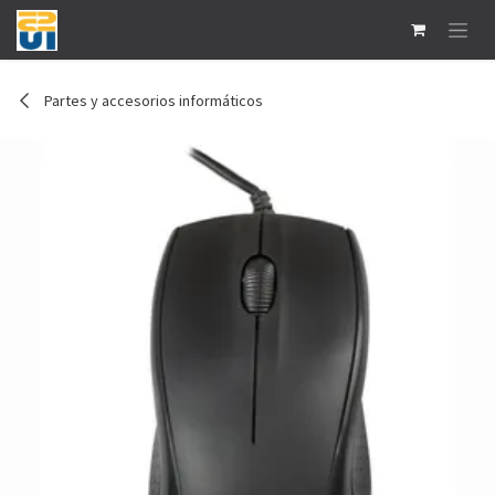
Ir al contenido
Partes y accesorios informáticos