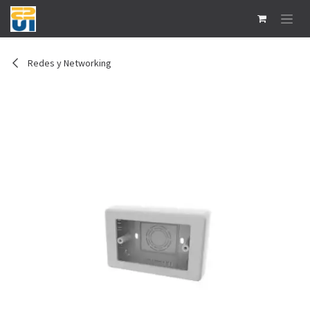
Ir al contenido
Redes y Networking