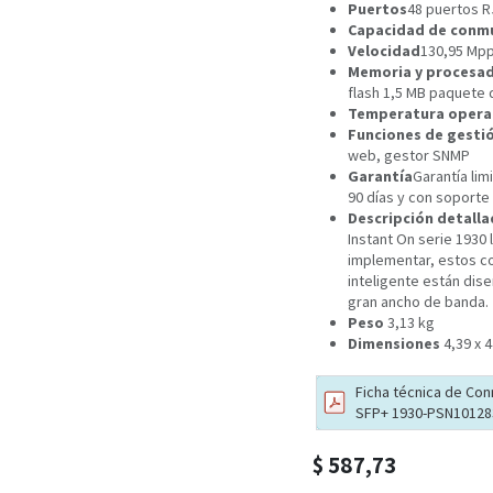
Puertos
48 puertos R
Capacidad de conm
Velocidad
130,95 Mp
Memoria y procesa
flash 1,5 MB paquete 
Temperatura opera
Funciones de gesti
web, gestor SNMP
Garantía
Garantía lim
90 días y con soporte
Descripción detalla
Instant On serie 1930 
implementar, estos co
inteligente están dis
gran ancho de banda.
Peso
3,13 kg
Dimensiones
4,39 x 4
Ficha técnica de Con
SFP+ 1930-PSN10128
$
587,73