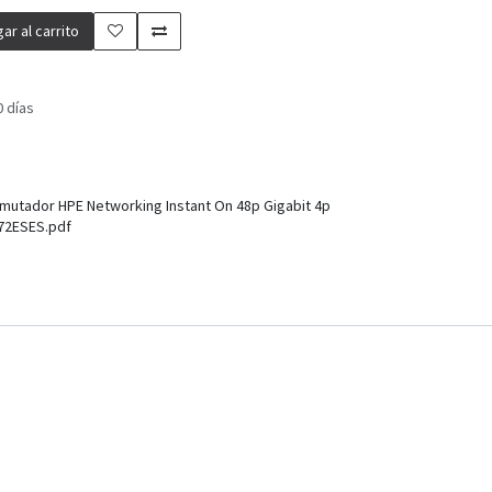
ar al carrito
0 días
mutador HPE Networking Instant On 48p Gigabit 4p
72ESES.pdf