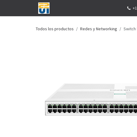
Ir al contenido
Inicio
Tienda
Eventos
Servicios
+1
Todos los productos
Redes y Networking
Switch 