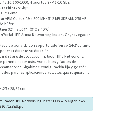
J-45 10/100/1000, 4 puertos SFP 1/10 GbE
utación
176 Gbps
ps, máximo
dor
ARM Cortex-A9 a 800 MHz 512 MB SDRAM, 256 MB
de búfer
tiva
32°F a 104°F (0°C a 40°C)
ón
Portal HPE Aruba Networking Instant On, navegador
itada de por vida con soporte telefónico 24x7 durante
 por chat durante su duración
da del producto:
El conmutador HPE Networking
le permite hacer más. Asequibles y fáciles de
nmutadores Gigabit de configuración fija y gestión
eñados para las aplicaciones actuales que requieren un
4,25 x 28,24 cm
mutador HPE Networking Instant On 48p Gigabit 4p
39572ESES.pdf