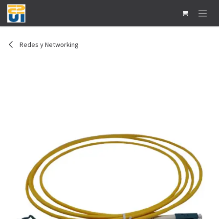
Ir al contenido
Redes y Networking