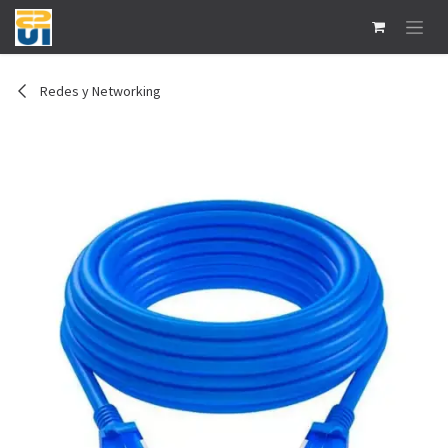
Ir al contenido
Redes y Networking