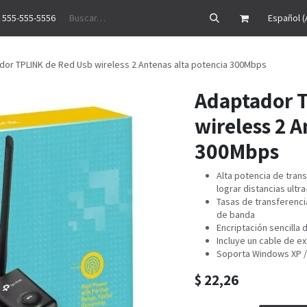
 555-555-5556
Precios
Historias de éxito
Ayuda
Cita
Empleos
Contáctenos
Español (
dor TPLINK de Red Usb wireless 2 Antenas alta potencia 300Mbps
Adaptador 
wireless 2 A
300Mbps
Alta potencia de tran
lograr distancias ultra
Tasas de transferenci
de banda
Encriptación sencilla
Incluye un cable de ex
Soporta Windows XP / 
$
22,26