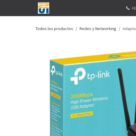
Ir al contenido
Inicio
Tienda
Eventos
Servicios
+1
Todos los productos
Redes y Networking
Adapta