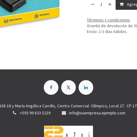
Agreg
Términos y condiciones
Grantía de devolución de 3
Envío: 2-3 días hábiles
N38-18 y María Angélica Carrillo, Centro Comercial Olímpico, Local 27. CP 1
+593 99 833 5239
info@suempresa.ejemplo.com