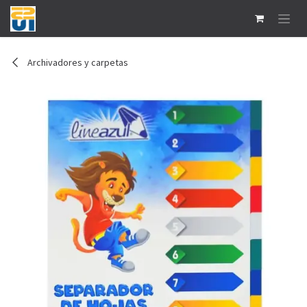
Ir al contenido
Archivadores y carpetas