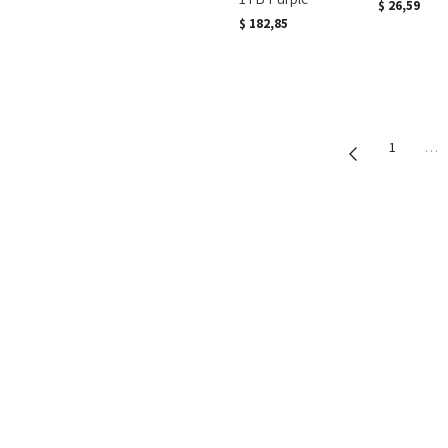
$
26,59
$
182,85
1
…