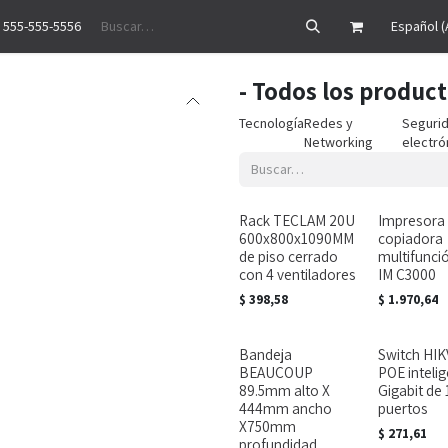
 555-555-5556
Precios
Historias de éxito
Ayuda
Cita
Empleos
Contáctenos
Español (
- Todos los produc
Tecnología
Redes y
Seguri
Networking
electró
Rack TECLAM 20U
Impresora
600x800x1090MM
copiadora
de piso cerrado
multifunci
con 4 ventiladores
IM C3000
$
398,58
$
1.970,64
Bandeja
Switch HIK
BEAUCOUP
POE inteli
89.5mm alto X
Gigabit de 
444mm ancho
puertos
X750mm
$
271,61
profundidad