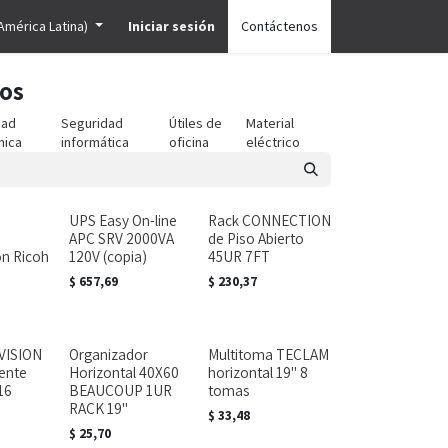
América Latina)
Iniciar sesión
Contáctenos
tos
dad
Seguridad
Útiles de
Material
nica
informática
oficina
eléctrico
UPS Easy On-line
Rack CONNECTION
APC SRV 2000VA
de Piso Abierto
ón Ricoh
120V (copia)
45UR 7FT
$
657,69
$
230,37
VISION
Organizador
Multitoma TECLAM
gente
Horizontal 40X60
horizontal 19" 8
16
BEAUCOUP 1UR
tomas
RACK 19"
$
33,48
$
25,70