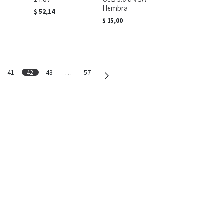
Hembra
$
52,14
$
15,00
41
42
43
…
57