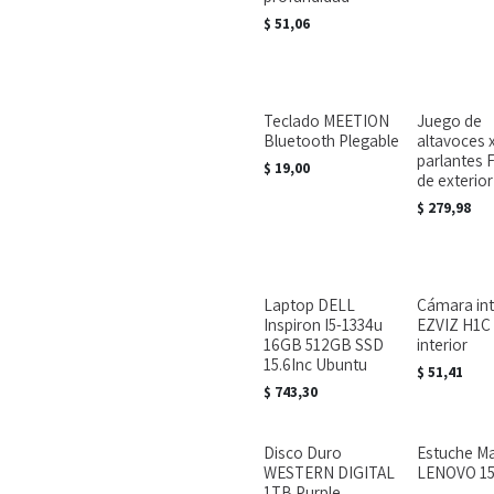
$
51,06
Teclado MEETION
Juego de
Bluetooth Plegable
altavoces 
parlantes 
$
19,00
de exterior
$
279,98
Laptop DELL
Cámara int
Inspiron I5-1334u
EZVIZ H1C 
16GB 512GB SSD
interior
15.6Inc Ubuntu
$
51,41
$
743,30
Disco Duro
Estuche Ma
WESTERN DIGITAL
LENOVO 15
1TB Purple