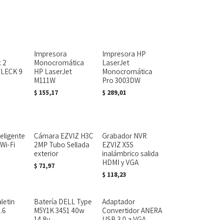
Impresora
Impresora HP
x 2
Monocromática
LaserJet
FLECK 9
HP LaserJet
Monocromática
M111W
Pro 3003DW
$
155,17
$
289,01
eligente
Cámara EZVIZ H3C
Grabador NVR
Wi-Fi
2MP Tubo Sellada
EZVIZ X5S
exterior
inalámbrico salida
HDMI y VGA
$
71,97
$
118,23
letin
Batería DELL Type
Adaptador
.6
M5Y1K 3451 40w
Convertidor ANERA
14.8v
USB 3.0 a VGA