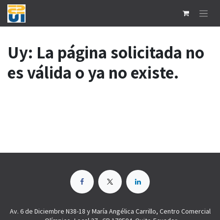
Ir al contenido
Uy: La página solicitada no
es válida o ya no existe.
Av. 6 de Diciembre N38-18 y María Angélica Carrillo, Centro Comercial