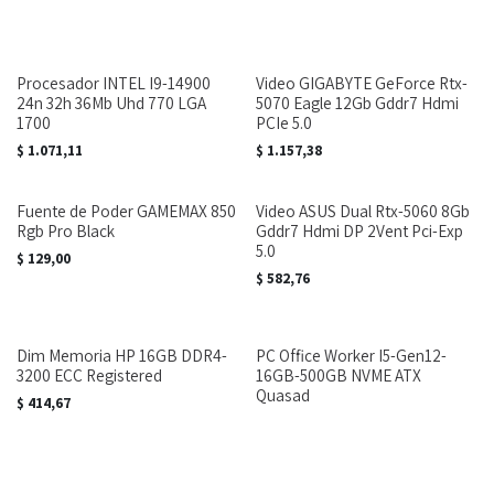
Procesador INTEL I9-14900
Video GIGABYTE GeForce Rtx-
24n 32h 36Mb Uhd 770 LGA
5070 Eagle 12Gb Gddr7 Hdmi
1700
PCIe 5.0
$
1.071,11
$
1.157,38
Fuente de Poder GAMEMAX 850
Video ASUS Dual Rtx-5060 8Gb
Rgb Pro Black
Gddr7 Hdmi DP 2Vent Pci-Exp
5.0
$
129,00
$
582,76
Dim Memoria HP 16GB DDR4-
PC Office Worker I5-Gen12-
3200 ECC Registered
16GB-500GB NVME ATX
Quasad
$
414,67