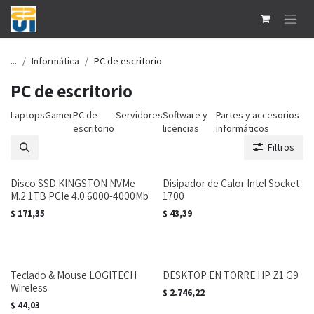
Ir al contenido
...
Informática
PC de escritorio
PC de escritorio
Laptops
Gamer
PC de
Servidores
Software y
Partes y accesorios
escritorio
licencias
informáticos
Filtros
Disco SSD KINGSTON NVMe
Disipador de Calor Intel Socket
M.2 1TB PCIe 4.0 6000-4000Mb
1700
$
171,35
$
43,39
Teclado & Mouse LOGITECH
DESKTOP EN TORRE HP Z1 G9
Wireless
$
2.746,22
$
44,03