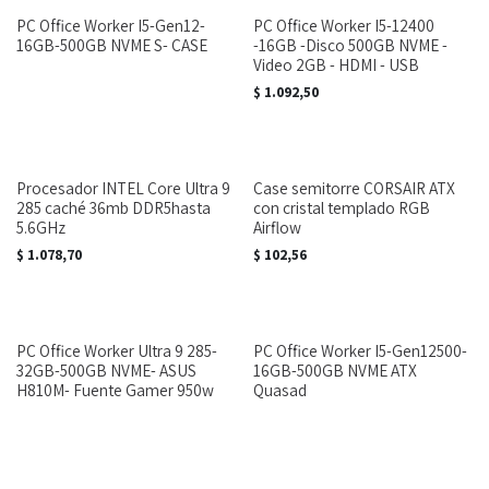
PC Office Worker I5-Gen12-
PC Office Worker I5-12400
16GB-500GB NVME S- CASE
-16GB -Disco 500GB NVME -
Video 2GB - HDMI - USB
$
1.092,50
Procesador INTEL Core Ultra 9
Case semitorre CORSAIR ATX
285 caché 36mb DDR5hasta
con cristal templado RGB
5.6GHz
Airflow
$
1.078,70
$
102,56
PC Office Worker Ultra 9 285-
PC Office Worker I5-Gen12500-
32GB-500GB NVME- ASUS
16GB-500GB NVME ATX
H810M- Fuente Gamer 950w
Quasad