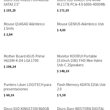
SATA3 2.5"
M.2 1TB PCIe 4.0 6000-4000Mb
$
155,25
$
171,35
Mouse QUASAD Alámbrico
Mouse GENIUS Alámbrico Usb
1.5mts
$
4,03
$
2,84
Mother Board ASUS Prime
Monitor KOORUI Portable
H610M-K D4 LGA 1700
15.6Inch 15B1 FHD Mini-Hdmi
Usb-C 2Speakers
$
106,24
$
148,10
Puntero Láser LOGITECH para
Flash Memory ADATA 32Gb Usb
presentaciones
2.0
$
60,16
$
5,38
Disco SSD KINGSTON 960GB
Disco Duro WESTERN DIGITAL