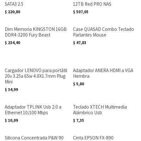
SATA3 2.5
12TB Red PRO NAS
$
220,80
$
507,05
Dim Memoria KINGSTON 16GB
Case QUASAD Combo Teclado
DDR4-3200 Fury Beast
Parlantes Mouse
$
234,40
$
47,83
Cargador LENOVO para portátil
Adaptador ANERA HDMI a VGA
20v 3.25a 65w 4.0X1.7mm Plug
Hembra
Mini
$
5,80
$
34,99
Adaptador TPLINK Usb 2.0 a
Teclado XTECH Multimedia
Ethernet 10/100 Mbps
Alámbrico Usb
$
10,09
$
7,35
Silicona Concentrada P&W 90
Cinta EPSON FX-890