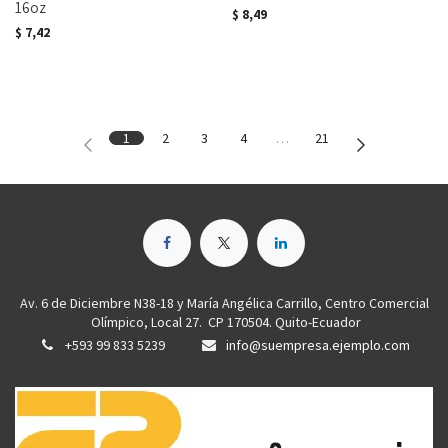
16oz
$
8,49
$
7,42
1
2
3
4
…
21
Av. 6 de Diciembre N38-18 y María Angélica Carrillo, Centro Comercial
Olímpico, Local 27. CP 170504. Quito-Ecuador
+593 99 833 5239
info@suempresa.ejemplo.com