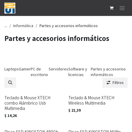
Ir al contenido
...
Informática
Partes y accesorios informáticos
Partes y accesorios informáticos
Laptops
Gamer
PC de
Servidores
Software y
Partes y accesorios
escritorio
licencias
informáticos
Filtros
Teclado & Mouse XTECH
Teclado & Mouse XTECH
combo Alámbrico Usb
Wireless Multimedia
Multimedia
$
21,39
$
14,26
Disco SSD KINGSTON 480Gb
Disco SSD KINGSTON NVMe