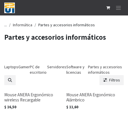
Ir al contenido
...
Informática
Partes y accesorios informáticos
Partes y accesorios informáticos
Laptops
Gamer
PC de
Servidores
Software y
Partes y accesorios
escritorio
licencias
informáticos
Filtros
Mouse ANERA Ergonómico
Mouse ANERA Ergonómico
wireless Recargable
Alámbrico
$
16,50
$
11,60