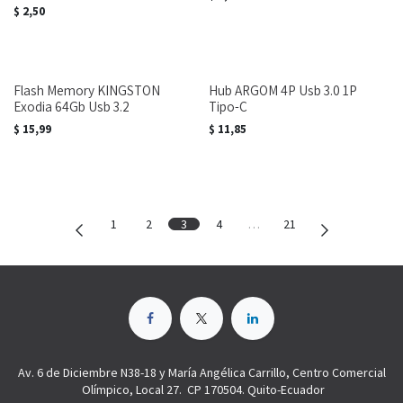
$
2,50
Flash Memory KINGSTON
Hub ARGOM 4P Usb 3.0 1P
Exodia 64Gb Usb 3.2
Tipo-C
$
15,99
$
11,85
1
2
3
4
…
21
Av. 6 de Diciembre N38-18 y María Angélica Carrillo, Centro Comercial
Olímpico, Local 27. CP 170504. Quito-Ecuador