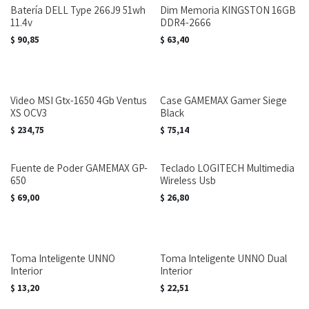
Batería DELL Type 266J9 51wh
Dim Memoria KINGSTON 16GB
11.4v
DDR4-2666
$
90,85
$
63,40
Video MSI Gtx-1650 4Gb Ventus
Case GAMEMAX Gamer Siege
XS OCV3
Black
$
234,75
$
75,14
Fuente de Poder GAMEMAX GP-
Teclado LOGITECH Multimedia
650
Wireless Usb
$
69,00
$
26,80
Toma Inteligente UNNO
Toma Inteligente UNNO Dual
Interior
Interior
$
13,20
$
22,51