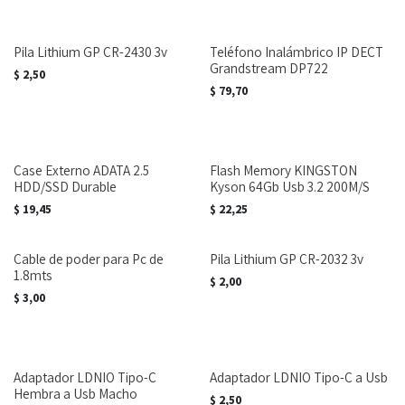
Pila Lithium GP CR-2430 3v
Teléfono Inalámbrico IP DECT
Grandstream DP722
$
2,50
$
79,70
Case Externo ADATA 2.5
Flash Memory KINGSTON
HDD/SSD Durable
Kyson 64Gb Usb 3.2 200M/S
$
19,45
$
22,25
Cable de poder para Pc de
Pila Lithium GP CR-2032 3v
1.8mts
$
2,00
$
3,00
Adaptador LDNIO Tipo-C
Adaptador LDNIO Tipo-C a Usb
Hembra a Usb Macho
$
2,50